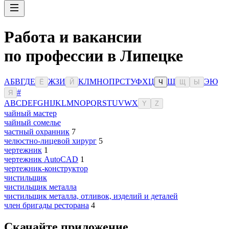
Работа и вакансии
по профессии в Липецке
А
Б
В
Г
Д
Е
Ж
З
И
К
Л
М
Н
О
П
Р
С
Т
У
Ф
Х
Ц
Ш
Э
Ю
Ё
Й
Ч
Щ
Ы
#
Я
A
B
C
D
E
F
G
H
I
J
K
L
M
N
O
P
Q
R
S
T
U
V
W
X
Y
Z
чайный мастер
чайный сомелье
частный охранник
7
челюстно-лицевой хирург
5
чертежник
1
чертежник AutoCAD
1
чертежник-конструктор
чистильщик
чистильщик металла
чистильщик металла, отливок, изделий и деталей
член бригады ресторана
4
Скачайте приложение