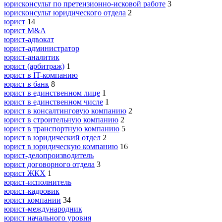
юрисконсульт по претензионно-исковой работе
3
юрисконсульт юридического отдела
2
юрист
14
юрист M&A
юрист-адвокат
юрист-администратор
юрист-аналитик
юрист (арбитраж)
1
юрист в IT-компанию
юрист в банк
8
юрист в единственном лице
1
юрист в единственном числе
1
юрист в консалтинговую компанию
2
юрист в строительную компанию
2
юрист в транспортную компанию
5
юрист в юридический отдел
2
юрист в юридическую компанию
16
юрист-делопроизводитель
юрист договорного отдела
3
юрист ЖКХ
1
юрист-исполнитель
юрист-кадровик
юрист компании
34
юрист-международник
юрист начального уровня