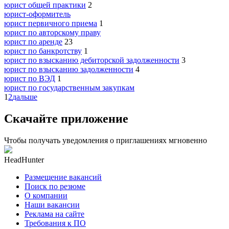
юрист общей практики
2
юрист-оформитель
юрист первичного приема
1
юрист по авторскому праву
юрист по аренде
23
юрист по банкротству
1
юрист по взысканию дебиторской задолженности
3
юрист по взысканию задолженности
4
юрист по ВЭД
1
юрист по государственным закупкам
1
2
дальше
Скачайте приложение
Чтобы получать уведомления о приглашениях мгновенно
HeadHunter
Размещение вакансий
Поиск по резюме
О компании
Наши вакансии
Реклама на сайте
Требования к ПО