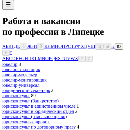
Работа и вакансии
по профессии в Липецке
А
Б
В
Г
Д
Е
Ж
З
И
К
Л
М
Н
О
П
Р
С
Т
У
Ф
Х
Ц
Ч
Ш
Э
Ё
Й
Щ
Ы
Ю
#
Я
A
B
C
D
E
F
G
H
I
J
K
L
M
N
O
P
Q
R
S
T
U
V
W
X
Y
Z
ювелир
3
ювелир-закрепщик
ювелир-модельер
ювелир-монтировщик
ювелир-универсал
юридический секретарь
2
юрисконсульт
89
юрисконсульт (банкротство)
юрисконсульт в единственном числе
1
юрисконсульт в юридический отдел
2
юрисконсульт (земельное право)
юрисконсульт-кадровик
юрисконсульт по договорному праву
4