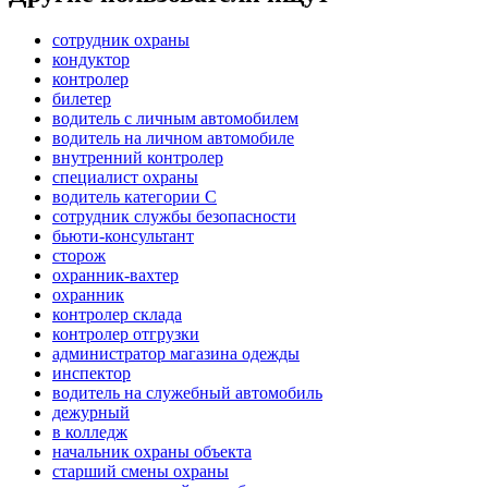
сотрудник охраны
кондуктор
контролер
билетер
водитель с личным автомобилем
водитель на личном автомобиле
внутренний контролер
специалист охраны
водитель категории C
сотрудник службы безопасности
бьюти-консультант
сторож
охранник-вахтер
охранник
контролер склада
контролер отгрузки
администратор магазина одежды
инспектор
водитель на служебный автомобиль
дежурный
в колледж
начальник охраны объекта
старший смены охраны