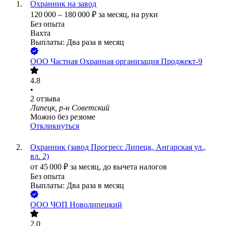
Охранник на завод
120 000
–
180 000
₽
за месяц,
на руки
Без опыта
Вахта
Выплаты: Два раза в месяц
ООО
Частная Охранная организация Проджект-9
4.8
•
2
отзыва
Липецк, р-н Советский
Можно без резюме
Откликнуться
Охранник (завод Прогресс Липецк, Ангарская ул.,
вл. 2)
от
45 000
₽
за месяц,
до вычета налогов
Без опыта
Выплаты: Два раза в месяц
ООО
ЧОП Новолипецкий
2.0