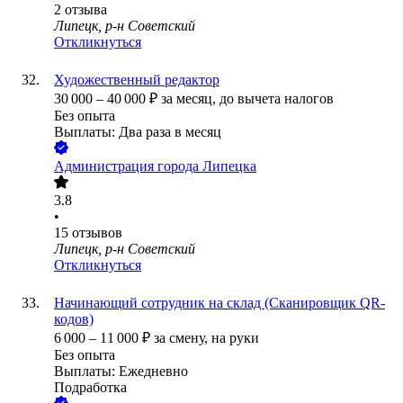
2
отзыва
Липецк, р-н Советский
Откликнуться
Художественный редактор
30 000
–
40 000
₽
за месяц,
до вычета налогов
Без опыта
Выплаты: Два раза в месяц
Администрация города Липецка
3.8
•
15
отзывов
Липецк, р-н Советский
Откликнуться
Начинающий сотрудник на склад (Сканировщик QR-
кодов)
6 000
–
11 000
₽
за смену,
на руки
Без опыта
Выплаты: Ежедневно
Подработка