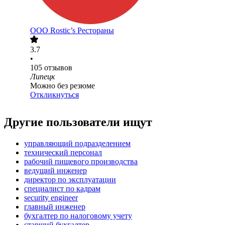
ООО
Rostic’s Рестораны
3.7
•
105
отзывов
Липецк
Можно без резюме
Откликнуться
Другие пользователи ищут
управляющий подразделением
технический персонал
рабочий пищевого производства
ведущий инженер
директор по эксплуатации
специалист по кадрам
security engineer
главный инженер
бухгалтер по налоговому учету
старший бухгалтер