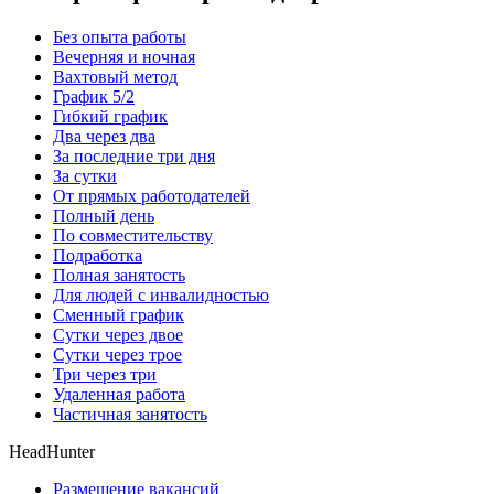
Без опыта работы
Вечерняя и ночная
Вахтовый метод
График 5/2
Гибкий график
Два через два
За последние три дня
За сутки
От прямых работодателей
Полный день
По совместительству
Подработка
Полная занятость
Для людей с инвалидностью
Сменный график
Сутки через двое
Сутки через трое
Три через три
Удаленная работа
Частичная занятость
HeadHunter
Размещение вакансий