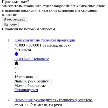
Присылать вам?
заместитель начальника отдела кадров
Липецк
Ключевые слова
в названии вакансии, в названии компании и в описании
вакансии
В мессенджер
На почту
Вакансии по похожим запросам
Консультант по табачной продукции
40 000
–
60 000
₽
за месяц,
на руки
Без опыта
ООО
В2С Поволжье
4.5
•
16
отзывов
Липецк, р-н Советский
Можно без резюме
Откликнуться
Помощник руководителя / главного бухгалтера
от
50 000
₽
за месяц,
на руки