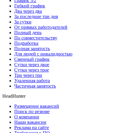
График 5/2
Гибкий график
Два через два
За последние три дня
За сутки
От прямых работодателей
Полный день
По совместительству
Подработка
Полная занятость
Для людей с инвалидностью
Сменный график
Сутки через двое
Сутки через трое
Три через три
Удаленная работа
Частичная занятость
HeadHunter
Размещение вакансий
Поиск по резюме
О компании
Наши вакансии
Реклама на сайте
Требования к ПО