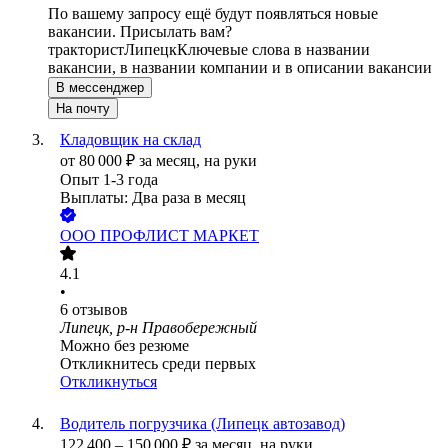
По вашему запросу ещё будут появляться новые
вакансии. Присылать вам?
тракторист
Липецк
Ключевые слова в названии
вакансии, в названии компании и в описании вакансии
В мессенджер
На почту
Кладовщик на склад
от
80 000
₽
за месяц,
на руки
Опыт 1-3 года
Выплаты: Два раза в месяц
ООО
ПРОФЛИСТ МАРКЕТ
4.1
•
6
отзывов
Липецк, р-н Правобережный
Можно без резюме
Откликнитесь среди первых
Откликнуться
Водитель погрузчика (Липецк автозавод)
122 400
–
150 000
₽
за месяц,
на руки