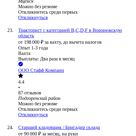
Мценск
Можно без резюме
Откликнитесь среди первых
Откликнуться
Тракторист с категорией B,C,D,F в Воронежскую
область
от
198 000
₽
за вахту,
до вычета налогов
Опыт 1-3 года
Вахта
Выплаты: Два раза в месяц
ООО
Стафф Компани
4.4
•
87
отзывов
Подгоренский район
Можно без резюме
Откликнитесь среди первых
Откликнуться
Старший кладовщик / Бригадир склада
от
90 000
₽
за месяц,
на руки