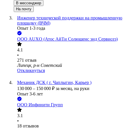
В мессенджер
На почту
Инженер технической поддержки на промышленную
площадку (ВЧМ)
Опыт 1-3 года
ООО
AUXO (Атос АйТи Солюшенс энд Сервисез)
4.1
•
271
отзыв
Липецк, р-н Советский
Откликнуться
Механик ДСК ( г. Чаплыгин, Карьер )
130 000
–
150 000
₽
за месяц,
на руки
Опыт 3-6 лет
ООО
Инфинити Групп
3.1
•
18
отзывов