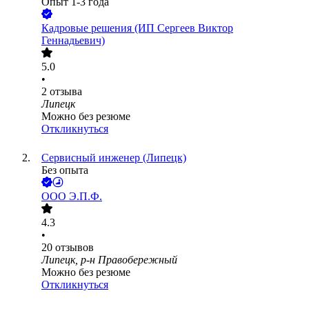
Опыт 1-3 года
Кадровые решения (ИП Сергеев Виктор
Геннадьевич)
5.0
•
2
отзыва
Липецк
Можно без резюме
Откликнуться
Сервисный инженер (Липецк)
Без опыта
ООО
Э.П.Ф.
4.3
•
20
отзывов
Липецк, р-н Правобережный
Можно без резюме
Откликнуться