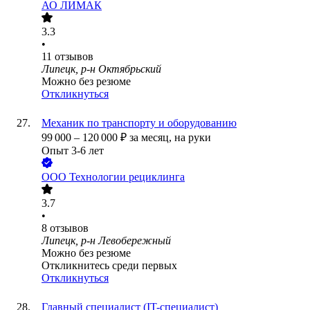
АО
ЛИМАК
3.3
•
11
отзывов
Липецк, р-н Октябрьский
Можно без резюме
Откликнуться
Механик по транспорту и оборудованию
99 000
–
120 000
₽
за месяц,
на руки
Опыт 3-6 лет
ООО
Технологии рециклинга
3.7
•
8
отзывов
Липецк, р-н Левобережный
Можно без резюме
Откликнитесь среди первых
Откликнуться
Главный специалист (IT-специалист)