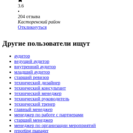
3.6
•
204
отзыва
Касторенский район
Откликнуться
Другие пользователи ищут
аудитор
ведущий аудитор
внутренний аудитор
младший аудитор
старший ревизор
технический дизайнер
технический консультант
технический менеджер
технический руководитель
технический тренер
главный менеджер
менеджер по работе с партнерами
старший менеджер
менеджер по организации мероприятий
reporting manager