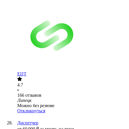
ЕЦТ
4.7
•
166
отзывов
Липецк
Можно без резюме
Откликнуться
Диспетчер
от
60 000
₽
за месяц,
на руки