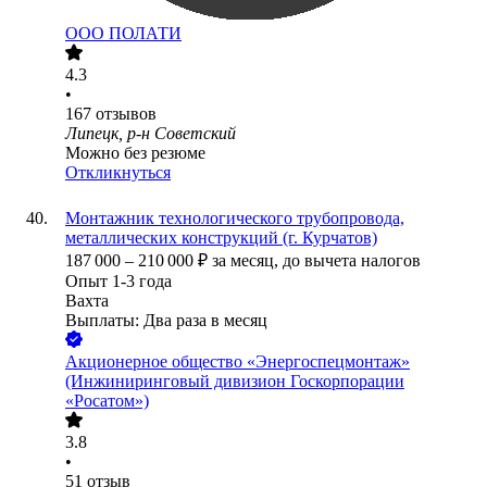
ООО
ПОЛАТИ
4.3
•
167
отзывов
Липецк, р-н Советский
Можно без резюме
Откликнуться
Монтажник технологического трубопровода,
металлических конструкций (г. Курчатов)
187 000
–
210 000
₽
за месяц,
до вычета налогов
Опыт 1-3 года
Вахта
Выплаты: Два раза в месяц
Акционерное общество «Энергоспецмонтаж»
(Инжиниринговый дивизион Госкорпорации
«Росатом»)
3.8
•
51
отзыв