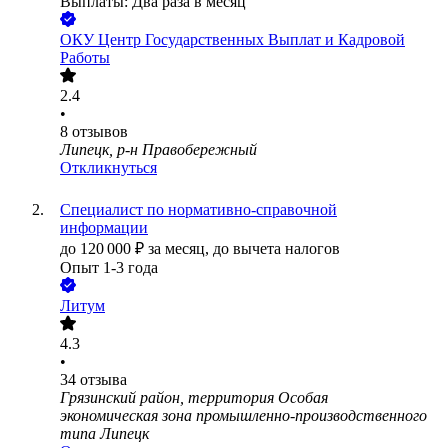
Выплаты: Два раза в месяц
ОКУ Центр Государственных Выплат и Кадровой
Работы
2.4
•
8
отзывов
Липецк, р-н Правобережный
Откликнуться
Специалист по нормативно-справочной
информации
до
120 000
₽
за месяц,
до вычета налогов
Опыт 1-3 года
Литум
4.3
•
34
отзыва
Грязинский район, территория Особая
экономическая зона промышленно-производственного
типа Липецк