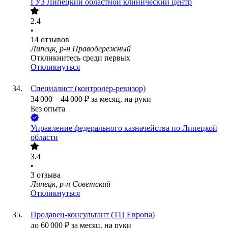
ГУЗ Липецкий областной клинический центр
2.4
•
14
отзывов
Липецк, р-н Правобережный
Откликнитесь среди первых
Откликнуться
Специалист (контролер-ревизор)
34 000
–
44 000
₽
за месяц,
на руки
Без опыта
Управление федерального казначейства по Липецкой
области
3.4
•
3
отзыва
Липецк, р-н Советский
Откликнуться
Продавец-консультант (ТЦ Европа)
до
60 000
₽
за месяц,
на руки