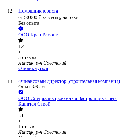
Помощник юриста
от
50 000
₽
за месяц,
на руки
Без опыта
ООО
Кран Ремонт
1.4
•
3
отзыва
Липецк, р-н Советский
Откликнуться
Финансовый директор (строительная компания)
Опыт 3-6 лет
ООО
Специализированный Застройщик Сбер-
Капитал Строй
5.0
•
1
отзыв
Липецк, р-н Советский