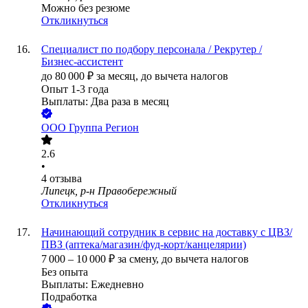
Можно без резюме
Откликнуться
Специалист по подбору персонала / Рекрутер /
Бизнес-ассистент
до
80 000
₽
за месяц,
до вычета налогов
Опыт 1-3 года
Выплаты: Два раза в месяц
ООО
Группа Регион
2.6
•
4
отзыва
Липецк, р-н Правобережный
Откликнуться
Начинающий сотрудник в сервис на доставку с ЦВЗ/
ПВЗ (аптека/магазин/фуд-корт/канцелярии)
7 000
–
10 000
₽
за смену,
до вычета налогов
Без опыта
Выплаты: Ежедневно
Подработка