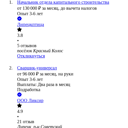
Начальник отдела капитального строительства
от
130 000
₽
за месяц,
до вычета налогов
Опыт 3-6 лет
Липецкптица
3.8
•
5
отзывов
посёлок Красный Колос
Откликнуться
Сварщик-универсал
от
96 000
₽
за месяц,
на руки
Опыт 3-6 лет
Выплаты: Два раза в месяц
Подработка
ООО
Ликсир
4.9
•
21
отзыв
Липецк, р-н Советский