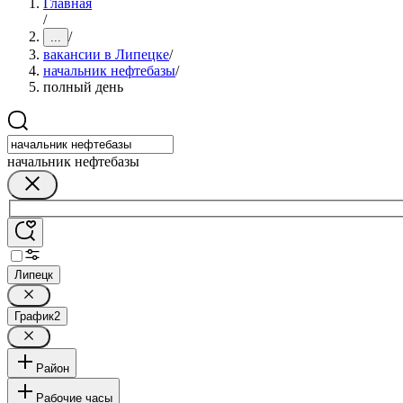
Главная
/
/
...
вакансии в Липецке
/
начальник нефтебазы
/
полный день
начальник нефтебазы
Липецк
График
2
Район
Рабочие часы