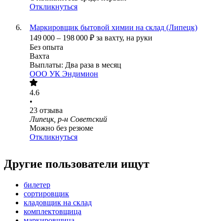
Откликнуться
Маркировщик бытовой химии на склад (Липецк)
149 000
–
198 000
₽
за вахту,
на руки
Без опыта
Вахта
Выплаты: Два раза в месяц
ООО
УК Эндимион
4.6
•
23
отзыва
Липецк, р-н Советский
Можно без резюме
Откликнуться
Другие пользователи ищут
билетер
сортировщик
кладовщик на склад
комплектовщица
маркировщица