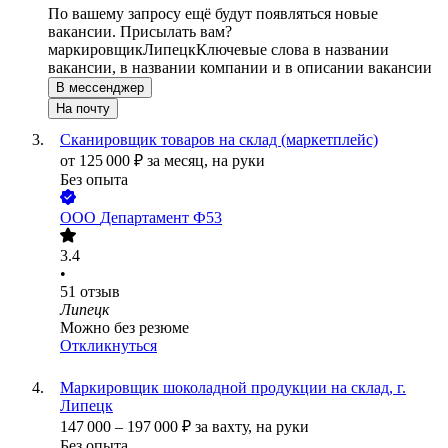
По вашему запросу ещё будут появляться новые
вакансии. Присылать вам?
маркировщик
Липецк
Ключевые слова в названии
вакансии, в названии компании и в описании вакансии
В мессенджер
На почту
Сканировщик товаров на склад (маркетплейс)
от
125 000
₽
за месяц,
на руки
Без опыта
ООО
Департамент Ф53
3.4
•
51
отзыв
Липецк
Можно без резюме
Откликнуться
Маркировщик шоколадной продукции на склад, г.
Липецк
147 000
–
197 000
₽
за вахту,
на руки
Без опыта