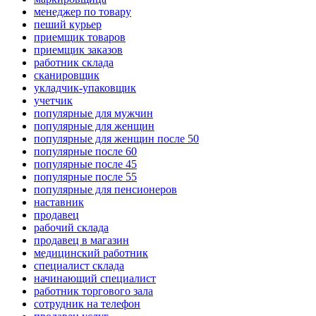
менеджер по товару
пеший курьер
приемщик товаров
приемщик заказов
работник склада
сканировщик
укладчик-упаковщик
учетчик
популярные для мужчин
популярные для женщин
популярные для женщин после 50
популярные после 60
популярные после 45
популярные после 55
популярные для пенсионеров
наставник
продавец
рабочий склада
продавец в магазин
медицинский работник
специалист склада
начинающий специалист
работник торгового зала
сотрудник на телефон