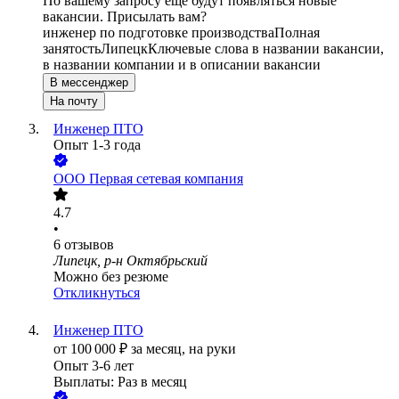
По вашему запросу ещё будут появляться новые
вакансии. Присылать вам?
инженер по подготовке производства
Полная
занятость
Липецк
Ключевые слова в названии вакансии,
в названии компании и в описании вакансии
В мессенджер
На почту
Инженер ПТО
Опыт 1-3 года
ООО
Первая сетевая компания
4.7
•
6
отзывов
Липецк, р-н Октябрьский
Можно без резюме
Откликнуться
Инженер ПТО
от
100 000
₽
за месяц,
на руки
Опыт 3-6 лет
Выплаты: Раз в месяц