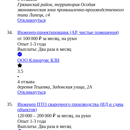
Грязинский район, территория Особая
экономическая зона промышленно-производственного
типа Липецк, с4
Откликнуться
Инженер-проектировщик (АР, чистые помещения)
от
100 000
₽
за месяц,
на руки
Опыт 1-3 года
Выплаты: Два раза в месяц
ООО
Клинрумс КЗН
3.5
•
4
отзыва
деревня Тешевка, Задонская улица, 2А
Откликнуться
Инженер ПТО сварочного производства (ИД и сдача
объектов)
120 000
–
200 000
₽
за месяц,
на руки
Опыт 1-3 года
Выплаты: Два раза в месяц