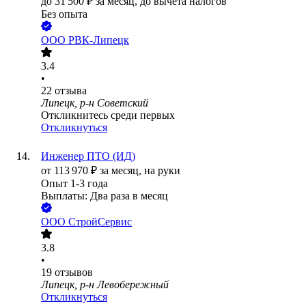
до
31 500
₽
за месяц,
до вычета налогов
Без опыта
ООО
РВК-Липецк
3.4
•
22
отзыва
Липецк, р-н Советский
Откликнитесь среди первых
Откликнуться
Инженер ПТО (ИД)
от
113 970
₽
за месяц,
на руки
Опыт 1-3 года
Выплаты: Два раза в месяц
ООО
СтройСервис
3.8
•
19
отзывов
Липецк, р-н Левобережный
Откликнуться