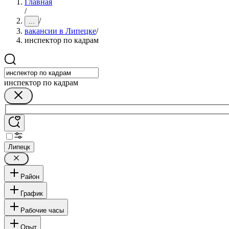
Главная
/
/
...
вакансии в Липецке
/
инспектор по кадрам
инспектор по кадрам
Липецк
Район
График
Рабочие часы
Опыт