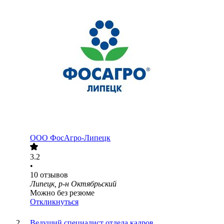
ООО
ФосАгро-Липецк
3.2
•
10
отзывов
Липецк, р-н Октябрьский
Можно без резюме
Откликнуться
Ведущий специалист отдела кадров