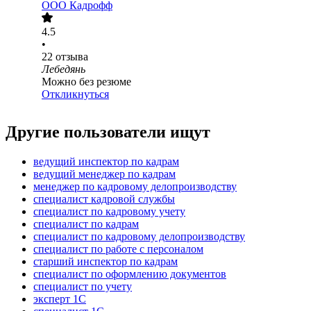
ООО
Кадрофф
4.5
•
22
отзыва
Лебедянь
Можно без резюме
Откликнуться
Другие пользователи ищут
ведущий инспектор по кадрам
ведущий менеджер по кадрам
менеджер по кадровому делопроизводству
специалист кадровой службы
специалист по кадровому учету
специалист по кадрам
специалист по кадровому делопроизводству
специалист по работе с персоналом
старший инспектор по кадрам
специалист по оформлению документов
специалист по учету
эксперт 1С