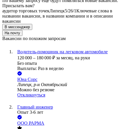
По вашему запросу ещё будут появляться новые вакансии.
Присылать вам?
аудитор торговых точек
Липецк
5/2
6/1
Ключевые слова в
названии вакансии, в названии компании и в описании
вакансии
В мессенджер
На почту
Вакансии по похожим запросам
Водитель-помощник на легковом автомобиле
120 000
–
180 000
₽
за месяц,
на руки
Без опыта
Выплаты: Раз в неделю
Юна Сорс
Липецк, р-н Октябрьский
Можно без резюме
Откликнуться
Главный инженер
Опыт 3-6 лет
ООО
РАРМА