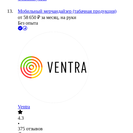
Мобильный мерчандайзер (табачная продукция)
от
58 650
₽
за месяц,
на руки
Без опыта
Ventra
4.3
•
375
отзывов