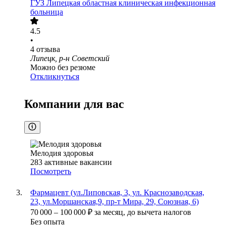
ГУЗ Липецкая областная клиническая инфекционная
больница
4.5
•
4
отзыва
Липецк, р-н Советский
Можно без резюме
Откликнуться
Компании для вас
Мелодия здоровья
283
активные вакансии
Посмотреть
Фармацевт (ул.Липовская, 3, ул. Краснозаводская,
23, ул.Моршанская,9, пр-т Мира, 29, Союзная, 6)
70 000
–
100 000
₽
за месяц,
до вычета налогов
Без опыта