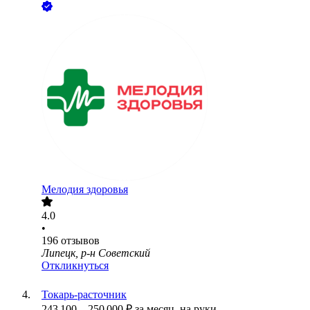
Мелодия здоровья
4.0
•
196
отзывов
Липецк, р-н Советский
Откликнуться
Токарь-расточник
243 100
–
250 000
₽
за месяц,
на руки