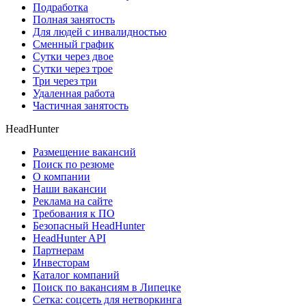
Подработка
Полная занятость
Для людей с инвалидностью
Сменный график
Сутки через двое
Сутки через трое
Три через три
Удаленная работа
Частичная занятость
HeadHunter
Размещение вакансий
Поиск по резюме
О компании
Наши вакансии
Реклама на сайте
Требования к ПО
Безопасный HeadHunter
HeadHunter API
Партнерам
Инвесторам
Каталог компаний
Поиск по вакансиям в Липецке
Сетка: соцсеть для нетворкинга