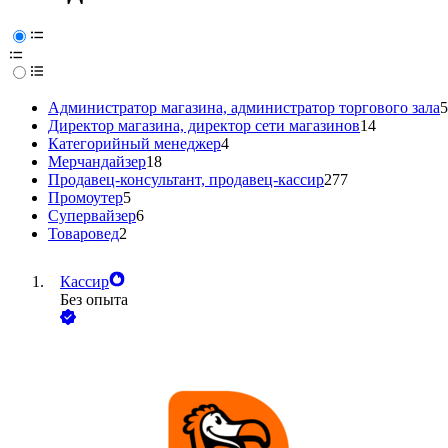
Администратор магазина, администратор торгового зала
5
Директор магазина, директор сети магазинов
14
Категорийный менеджер
4
Мерчандайзер
18
Продавец-консультант, продавец-кассир
277
Промоутер
5
Супервайзер
6
Товаровед
2
Кассир
Без опыта