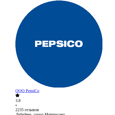
ООО
PepsiCo
3.8
•
2235
отзывов
Лебедянь, улица Матросова