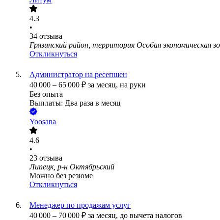
4.3
•
34
отзыва
Грязинский район, территория Особая экономическая 
Откликнуться
Администратор на ресепшен
40 000
–
65 000
₽
за месяц,
на руки
Без опыта
Выплаты: Два раза в месяц
Yoosana
4.6
•
23
отзыва
Липецк, р-н Октябрьский
Можно без резюме
Откликнуться
Менеджер по продажам услуг
40 000
–
70 000
₽
за месяц,
до вычета налогов