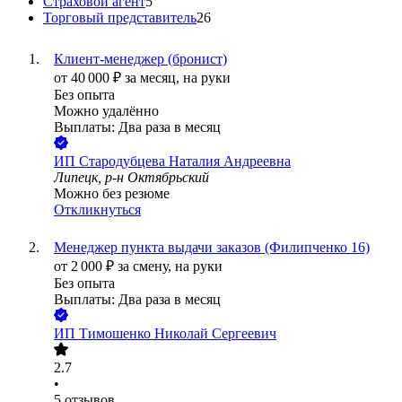
Страховой агент
5
Торговый представитель
26
Клиент-менеджер (бронист)
от
40 000
₽
за месяц,
на руки
Без опыта
Можно удалённо
Выплаты: Два раза в месяц
ИП
Стародубцева Наталия Андреевна
Липецк, р-н Октябрьский
Можно без резюме
Откликнуться
Менеджер пункта выдачи заказов (Филипченко 16)
от
2 000
₽
за смену,
на руки
Без опыта
Выплаты: Два раза в месяц
ИП
Тимошенко Николай Сергеевич
2.7
•
5
отзывов