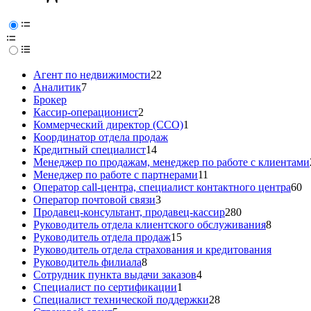
Агент по недвижимости
22
Аналитик
7
Брокер
Кассир-операционист
2
Коммерческий директор (CCO)
1
Координатор отдела продаж
Кредитный специалист
14
Менеджер по продажам, менеджер по работе с клиентами
Менеджер по работе с партнерами
11
Оператор call-центра, специалист контактного центра
60
Оператор почтовой связи
3
Продавец-консультант, продавец-кассир
280
Руководитель отдела клиентского обслуживания
8
Руководитель отдела продаж
15
Руководитель отдела страхования и кредитования
Руководитель филиала
8
Сотрудник пункта выдачи заказов
4
Специалист по сертификации
1
Специалист технической поддержки
28