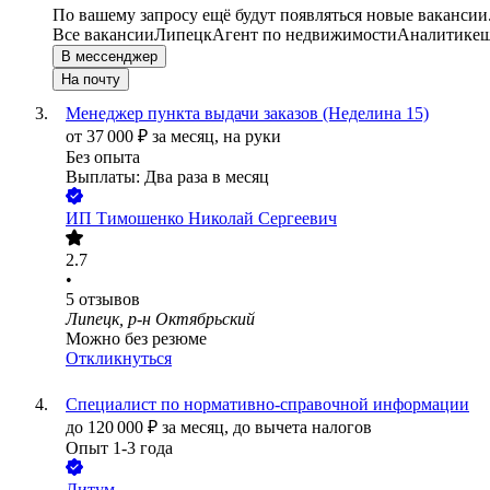
По вашему запросу ещё будут появляться новые вакансии
Все вакансии
Липецк
Агент по недвижимости
Аналитик
ещ
В мессенджер
На почту
Менеджер пункта выдачи заказов (Неделина 15)
от
37 000
₽
за месяц,
на руки
Без опыта
Выплаты: Два раза в месяц
ИП
Тимошенко Николай Сергеевич
2.7
•
5
отзывов
Липецк, р-н Октябрьский
Можно без резюме
Откликнуться
Специалист по нормативно-справочной информации
до
120 000
₽
за месяц,
до вычета налогов
Опыт 1-3 года
Литум