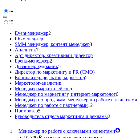
Event-менеджер
2
PR-менеджер
SMM-менеджер, контент-менеджер
3
Аналитик
7
Арт-директор, креативный директор
1
Бренд-менеджер
2
Дизайнер, художник
5
Директор по маркетингу и PR (CMO)
Копирайтер, редактор, корректор
5
Маркетолог-аналитик
Менеджер маркетплейсов
5
Менеджер по маркетингу, интернет-маркетолог
6
Менеджер по продажам, менеджер по работе с клиентами
Менеджер по работе с партнерами
12
Промоутер
5
Руководитель отдела маркетинга и рекламы
2
Менеджер по работе с ключевыми клиентами
от
91 300
₽
за месяц,
до вычета налогов