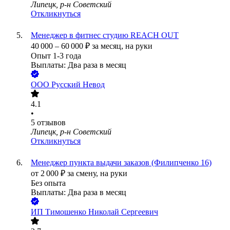
Липецк, р-н Советский
Откликнуться
Менеджер в фитнес студию REACH OUT
40 000
–
60 000
₽
за месяц,
на руки
Опыт 1-3 года
Выплаты: Два раза в месяц
ООО
Русский Невод
4.1
•
5
отзывов
Липецк, р-н Советский
Откликнуться
Менеджер пункта выдачи заказов (Филипченко 16)
от
2 000
₽
за смену,
на руки
Без опыта
Выплаты: Два раза в месяц
ИП
Тимошенко Николай Сергеевич