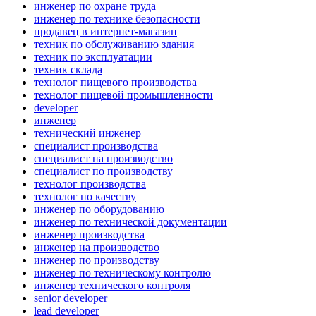
инженер по охране труда
инженер по технике безопасности
продавец в интернет-магазин
техник по обслуживанию здания
техник по эксплуатации
техник склада
технолог пищевого производства
технолог пищевой промышленности
developer
инженер
технический инженер
специалист производства
специалист на производство
специалист по производству
технолог производства
технолог по качеству
инженер по оборудованию
инженер по технической документации
инженер производства
инженер на производство
инженер по производству
инженер по техническому контролю
инженер технического контроля
senior developer
lead developer