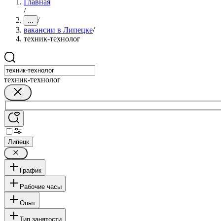
Главная
/
/
...
вакансии в Липецке
/
техник-технолог
техник-технолог
Липецк
График
Рабочие часы
Опыт
Тип занятости