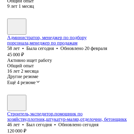
Общий опыт
9
лет
1
месяц
Администратор, менеджер по подбору
порсонала,менеджер по продажам
58
лет
•
Была
сегодня
•
Обновлено
20 февраля
45 000
₽
Активно ищет работу
Общий опыт
16
лет
2
месяца
Другие резюме
Ещё 4 резюме
Строитель,экспедитор.помощник по
хозяйству,плотник,штукатур-маляр,отделочни, бетонщикк
46
лет
•
Был
сегодня
•
Обновлено
сегодня
120 000
₽