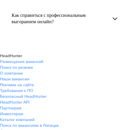
Консультация по выгоранию на работе
индивидуальные консультации онлайн.
текущем месте работы и о том, кому он будет
помогает понять причины эмоционального
полезен, с какими запросами работает.
Как справиться с профессиональным
истощения, разработать персональный план
выгоранием онлайн?
Вы точно найдёте того, кто вам нужен!
восстановления и снова обрести энергию
На платформе hh.ru вы можете получить
и мотивацию в профессиональной
онлайн-консультации экспертов, которые
деятельности.
научат вас эффективно справляться
HeadHunter
с профессиональным выгоранием,
Размещение вакансий
Поиск по резюме
восстанавливать баланс и достигать карьерных
О компании
целей без стресса.
Наши вакансии
Реклама на сайте
Требования к ПО
Безопасный HeadHunter
HeadHunter API
Партнерам
Инвесторам
Каталог компаний
Поиск по вакансиям в Липецке