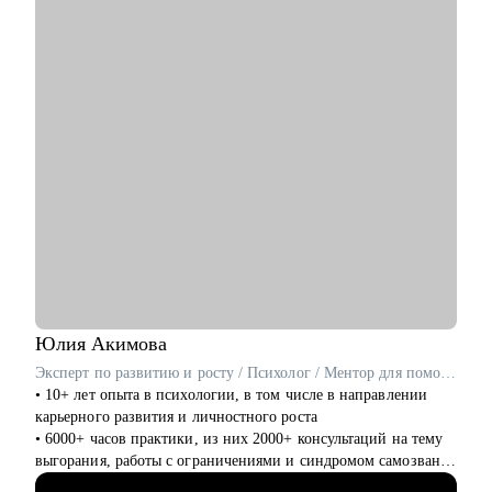
дополнительного образования, частная школа и английский
• Студентам и молодым специалистам, в построение
детский сад)
карьерных треков, для достижения руководящих позиций;
• Эксперт в области ведения бизнеса в образовательной
сфере.
• Провела 1000+ собеседований.
• Наняла и адаптировала 100+ сотрудников.
С чем помогу:
• Карьерное консультирование, рекомендации по составлению
резюме, подготовка к интервью и помощь в старте/
продвижении в карьере в образовании и смежных областях.
• Менторство для Senior-менеджеров.
• Бизнес-трекинг стартапов в образовании.
• Сформулировать карьерную цель и разработать план для ее
достижения.
Юлия
Акимова
Кому могу помочь:
Эксперт по развитию и росту / Психолог / Ментор для помогающих профессий
• Специалистам всех уровней в сфере образования и смежных
• 10+ лет опыта в психологии, в том числе в направлении
областей.
карьерного развития и личностного роста
• Менеджерам по продажам и по работе с клиентами.
• 6000+ часов практики, из них 2000+ консультаций на тему
• Руководителям бизнеса, отделов.
выгорания, работы с ограничениями и синдромом самозванца
• Новичкам, кто только начинает свой путь.
• являюсь ментором для психологов и специалистов