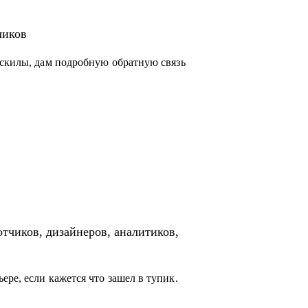
енять.
чиков
 скилы, дам подробную обратную связь
с нуля.
 с командой, выстраивать эффективные
ял.
отчиков, дизайнеров, аналитиков,
ре, если кажется что зашел в тупик.