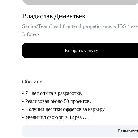
Владислав Дементьев
Senior/TeamLead frontend разработчик в IBS / ex-
Infotecs
Выбрать услугу
Обо мне
• 7+ лет опыта в разработке.
• Реализовал около 50 проектов.
• Получил десятки офферов за карьеру
• Увеличил свою зп в 12 раз
• Провёл около 30+ консультаций.
Развернут
• Прошёл около 200+ собеседований, знаю как изменя