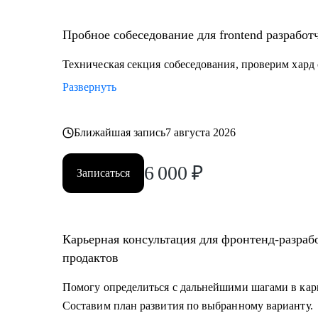
• Подскажу хард скилы, которые ценятся на рынке.
• Подтяну софт скилы и расскажу где их нужно прим
Пробное собеседование для frontend разработ
Кому могу помочь:
Техническая секция собеседования, проверим хард
• Junior, middle во фронтенде.
Развернуть
• Тем, кто хочет войти в IT и начать строить карьеру 
• Тем, кто недавно стал руководителем: как работать
процессы и не сгореть.
Ближайшая запись
7 августа 2026
• Всем кто хочет развиваться, но чувствует, что застр
6 000
₽
• Фронтенд разработчикам.
Записаться
• Аналитикам и продакт менеджерам.
• Дизайнерам интерфейсов UI\UX
Карьерная консультация для фронтенд-разраб
продактов
Помогу определиться с дальнейшими шагами в карье
Составим план развития по выбранному варианту.