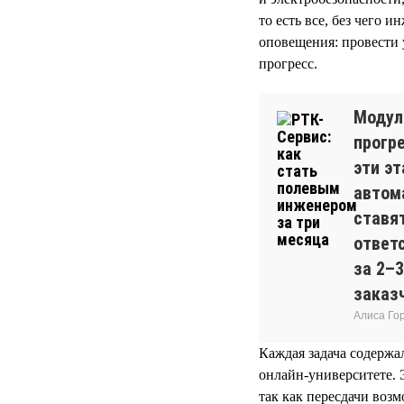
то есть все, без чего 
оповещения: провести 
прогресс.
Модул
прогр
эти эт
автом
ставя
ответ
за 2–
заказч
Алиса Го
Каждая задача содержал
онлайн-университете. 
так как пересдачи воз