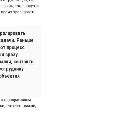
 очередь, тоже получал
, проконтролировать
тролировать
задачи. Раньше
тот процесс
чи сразу
сылки, контакты
сотруднику
 объектах
с в корпоративном
ки, что очень важно,