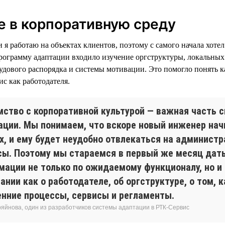
 в корпоративную среду
я работаю на объектах клиентов, поэтому с самого начала хотел
рограмму адаптации входило изучение оргструктуры, локальных
удового распорядка и системы мотивации. Это помогло понять ка
с как работодателя.
мство с корпоративной культурой — важная часть 
ации. Мы понимаем, что вскоре новый инженер нач
ях, и ему будет неудобно отвлекаться на админист
сы. Поэтому мы стараемся в первый же месяц дат
мации не только по ожидаемому функционалу, но и
ании как о работодателе, об оргструктуре, о том, 
енние процессы, сервисы и регламенты.
ряйнова, один из разработчиков системы адаптации в РТК-Сервис