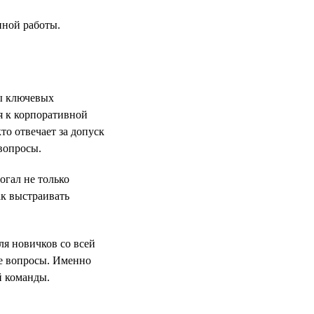
нной работы.
ты ключевых
я к корпоративной
то отвечает за допуск
вопросы.
огал не только
ак выстраивать
ля новичков со всей
ые вопросы. Именно
й команды.