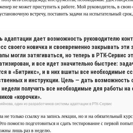
инженер не может приступить к работе. Мой руководитель, в свою
установочную встречу, поставить задачи на испытательный срок
ь адаптации дает возможность руководителю кон
есс своего новичка и своевременно закрывать эти 
апы могли затягиваться, но теперь в РТК-Сервис э
атизирован, и все идет значительно быстрее: зада
тся в «Битрикс», и в них вшиты все необходимые с
ственных и инструкции. Цель — дать возможность 
3 недели получить все необходимые для работы на
иков «корочки».
ряйнова, один из разработчиков системы адаптации в РТК-Сервис
а не только ссылку на запись лекции, но и на обязательный кур
Это помогло подготовиться и сдать тестирование с первой попыт
можны лишь раз в неделю.