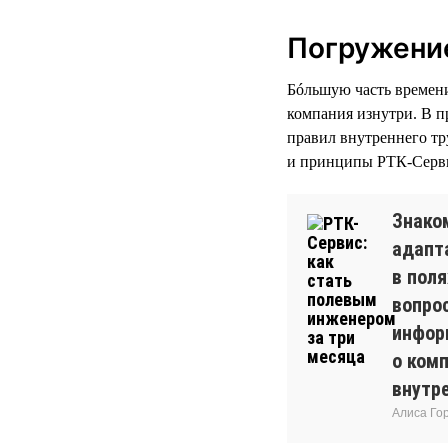
Погружение
Бóльшую часть времени 
компания изнутри. В п
правил внутреннего тр
и принципы РТК-Серви
Знако
адапт
в пол
вопро
инфор
о комп
внутр
Алиса Го