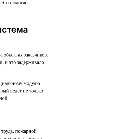
 Это помогло
истема
а объектах заказчиков.
и, и это задерживало
пециальному модулю
рый ведет не только
рной
 труда, пожарной
ия и группы допуска —