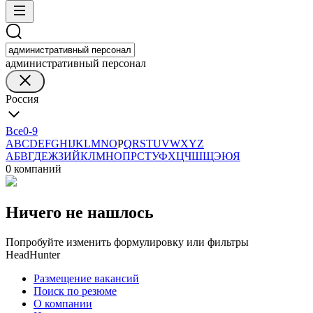
административный персонал
Россия
Все
0-9
A
B
C
D
E
F
G
H
I
J
K
L
M
N
O
P
Q
R
S
T
U
V
W
X
Y
Z
А
Б
В
Г
Д
Е
Ж
З
И
Й
К
Л
М
Н
О
П
Р
С
Т
У
Ф
Х
Ц
Ч
Ш
Щ
Э
Ю
Я
0 компаний
Ничего не нашлось
Попробуйте изменить формулировку или фильтры
HeadHunter
Размещение вакансий
Поиск по резюме
О компании