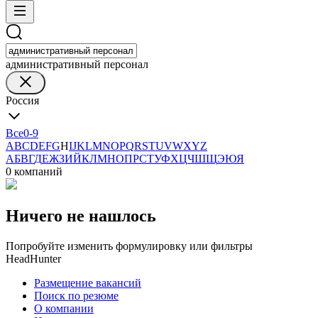
административный персонал
Россия
Все
0-9
A
B
C
D
E
F
G
H
I
J
K
L
M
N
O
P
Q
R
S
T
U
V
W
X
Y
Z
А
Б
В
Г
Д
Е
Ж
З
И
Й
К
Л
М
Н
О
П
Р
С
Т
У
Ф
Х
Ц
Ч
Ш
Щ
Э
Ю
Я
0 компаний
Ничего не нашлось
Попробуйте изменить формулировку или фильтры
HeadHunter
Размещение вакансий
Поиск по резюме
О компании