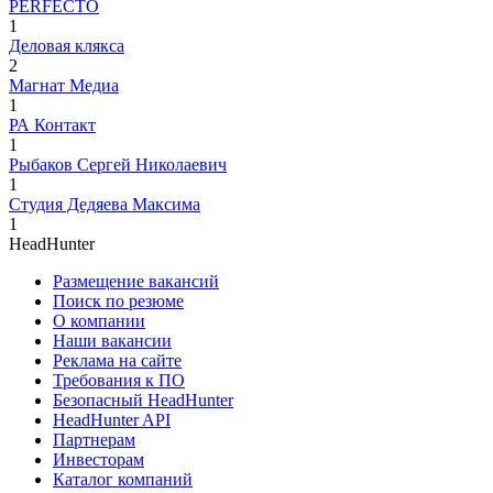
PERFECTO
1
Деловая клякса
2
Магнат Медиа
1
РА Контакт
1
Рыбаков Сергей Николаевич
1
Студия Дедяева Максима
1
HeadHunter
Размещение вакансий
Поиск по резюме
О компании
Наши вакансии
Реклама на сайте
Требования к ПО
Безопасный HeadHunter
HeadHunter API
Партнерам
Инвесторам
Каталог компаний