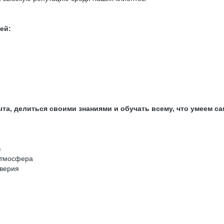
ей:
та, делиться своими знаниями и обучать всему, что умеем са
в
атмосфера
оверия