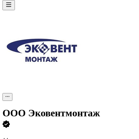
ООО
Эковентмонтаж