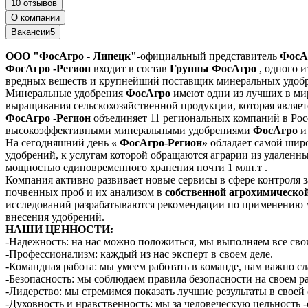
10 отзывов
О компании
Вакансии
5
ООО "ФосАгро - Липецк"
-официальный представитель
ФосА
ФосАгро -Регион
входит в состав
Группы ФосАгро
, одного 
вредных веществ и крупнейший поставщик минеральных удобр
Минеральные удобрения
ФосАгро
имеют одни из лучших в мир
выращивания сельскохозяйственной продукции, которая являетс
ФосАгро -Регион
объединяет 11 региональных компаний в Рос
высокоэффективными минеральными удобрениями
ФосАгро
и
На сегодняшний день
« ФосАгро-Регион»
обладает самой широ
удобрений, к услугам которой обращаются аграрии из удаленн
мощностью единовременного хранения почти 1 млн.т .
Компания активно развивает новые сервисы в сфере контроля 
почвенных проб и их анализом в
собственной агрохимическо
исследований разрабатываются рекомендации по применению 
внесения удобрений.
НАШИ ЦЕННОСТИ:
-Надежность: на нас можно положиться, мы выполняем все свои
-Профессионализм: каждый из нас эксперт в своем деле.
-Командная работа: мы умеем работать в команде, нам важно с
-Безопасность: мы соблюдаем правила безопасности на своем р
-Лидерство: мы стремимся показать лучшие результаты в своей
-Духовность и нравственность: мы за человеческую цельность