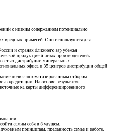
брений с низким содержанием потенциально
гих вредных примесей. Они используются для
.
оссии и странах ближнего зар убежья
ческой продук цие й иных производителей.
ия сетью дистрибуции минеральных
 региональных офиса и 35 центров дистрибуции общей
ование почв с автоматизированным отбором
е аккредитации. На основе результатов
окоточные ка карты дифференцированного
компании.
зойти самим себя в б удущем.
 духовным принципам, преданность семье и работе.