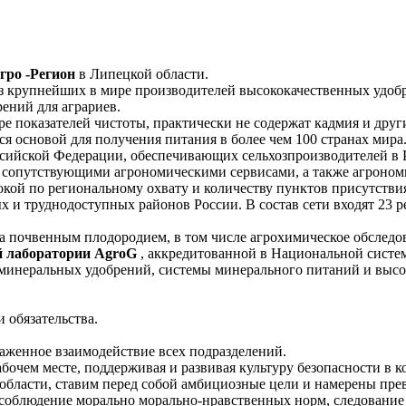
гро -Регион
в Липецкой области.
из крупнейших в мире производителей высококачественных удо
ений для аграриев.
е показателей чистоты, практически не содержат кадмия и дру
я основой для получения питания в более чем 100 странах мира
сийской Федерации, обеспечивающих сельхозпроизводителей в Р
 сопутствующими агрономическими сервисами, а также агрономи
кой по региональному охвату и количеству пунктов присутств
ых и труднодоступных районов России. В состав сети входят 23
за почвенным плодородием, в том числе агрохимическое обслед
й лаборатории AgroG
, аккредитованной в Национальной систем
минеральных удобрений, системы минерального питаний и выс
 обязательства.
лаженное взаимодействие всех подразделений.
абочем месте, поддерживая и развивая культуру безопасности в 
 области, ставим перед собой амбициозные цели и намерены прев
 -соблюдение морально морально-нравственных норм, следование