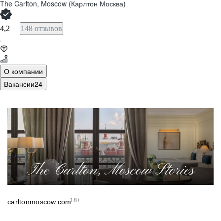
The Carlton, Moscow (Карлтон Москва)
4,2
148 отзывов
·
О компании
Вакансии
24
18+
carltonmoscow.com