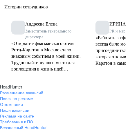
Истории сотрудников
Андреева Елена
ИРИНА 
Заместитель генерального
PR и марке
директора
«Работать в сфер
«Открытие флагманского отеля
всегда было моей
Ритц-Карлтон в Москве стало
присоединиться 
знаковым событием в моей жизни.
которая открывал
Трудно найти лучшее место для
Карлтон в самом
воплощения в жизнь идей
было невероятно
человека, который связал свою
Гордость от прич
жизнь с гостеприимством, с его
легендарному бр
HeadHunter
особой мистикой. В этом отеле
сразу, а чувство
Размещение вакансий
уже много лет сбываются мои
опытом. Я очень 
Поиск по резюме
профессиональные мечты, а
все самые важны
О компании
каждая новая страница его
— от открытия д
Наши вакансии
истории завораживает и
обновления и за
Реклама на сайте
вдохновляет».
Карлтон Москва 
Требования к ПО
Безопасный HeadHunter
ребрендинга».