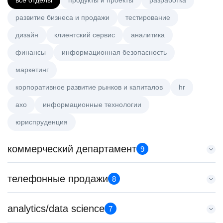
все отделы
продукты и проекты
разработка
развитие бизнеса и продажи
тестирование
дизайн
клиентский сервис
аналитика
финансы
информационная безопасность
маркетинг
корпоративное развитие рынков и капиталов
hr
axo
информационные технологии
юриспруденция
коммерческий департамент
9
Старший аналитик клиентской эффективности
телефонные продажи
8
HeadHunter::Коммерческий департамент
3 авг. 2026
Менеджер по продажам в сегменте среднего и крупного
analytics/data science
з/п не указана
7
бизнеса
Москва