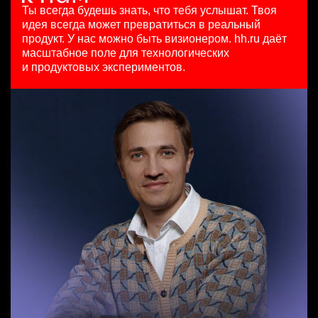
HeadHunter::Коммерческий департамент
з/п не указана
29 июл. 2026
Ты всегда будешь знать, что тебя услышат.
Твоя
7 авг. 2026
Ташкент
з/п не указана
идея всегда может превратиться в реальный
з/п не указана
Москва
продукт.
У нас можно быть визионером. hh.ru даёт
Москва
масштабное поле для технологических
Менеджер по привлечению клиентов (B2B)
и продуктовых экспериментов.
HeadHunter::Телефонные продажи
Key Account Manager (EdTech)
8 авг. 2026
HeadHunter::Коммерческий департамент
100000 - 137000 ₽
7 авг. 2026
Ярославль
150000 ₽
Казань