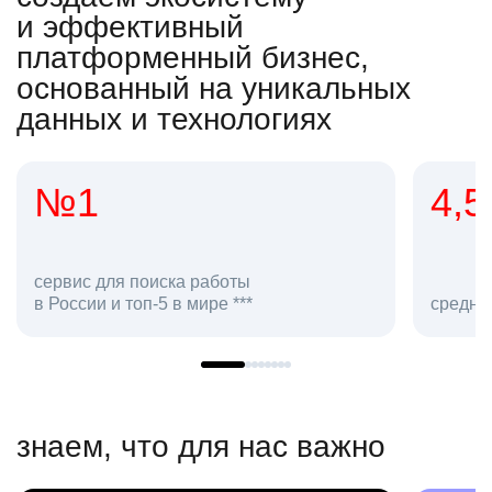
и эффективный
платформенный бизнес,
основанный на уникальных
данных и технологиях
4,5
ска работы
5 в мире ***
средняя оценка hh.ru как р
знаем, что для нас важно