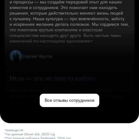
и процессы — мы создаём передовой опыт для наших
клиентов и сотрудников. Это помогает нам находить
решения, которые действительно меняют жизнь людей
к лучшему. Наша культура — про вовлечённость, заботу
и искреннее желание делать полезное. Мы гордимся тем,
что помогаем крутым компаниям и классным
специалистам находить друг друга. Быть частью таких
изменений по‑настоящему вдохновляет.
Сергей Чертов
hh.ru — это не просто работа
Это эмпатичные люди, заслуженные победы и дух
свободы. Мы помогаем миру и создаём лучший сервис
Все отзывы сотрудников
по поиску работы в стране.
Ольга Емельянова
*команда hh
**по данным Dream Job, 2025 год
***по данным рейтинга Similarweb, 2024 год