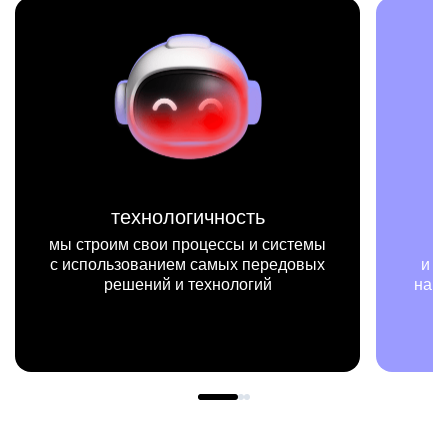
технологичность
мисс
им свои процессы и системы
мы на конкрет
ьзованием самых передовых
и примерах видим,
ешений и технологий
нашей работы мен