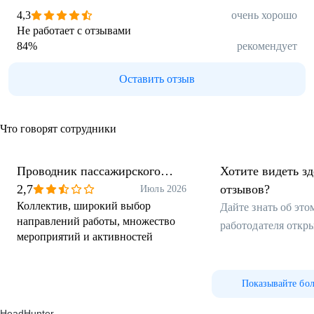
4,3
очень хорошо
Не работает с отзывами
84
%
рекомендует
Оставить отзыв
Что говорят сотрудники
Проводник пассажирского
Хотите видеть з
вагона
2,7
отзывов?
Июль 2026
Коллектив, широкий выбор
Дайте знать об эт
направлений работы, множество
работодателя откр
мероприятий и активностей
Показывайте бо
HeadHunter