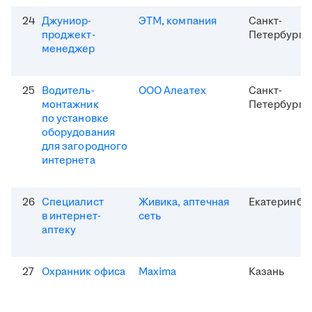
24
Джуниор-
ЭТМ, компания
Санкт-
проджект-
Петербург
менеджер
25
Водитель-
ООО Алеатех
Санкт-
монтажник
Петербург
по установке
оборудования
для загородного
интернета
26
Специалист
Живика, аптечная
Екатеринбу
в интернет-
сеть
аптеку
27
Охранник офиса
Maxima
Казань