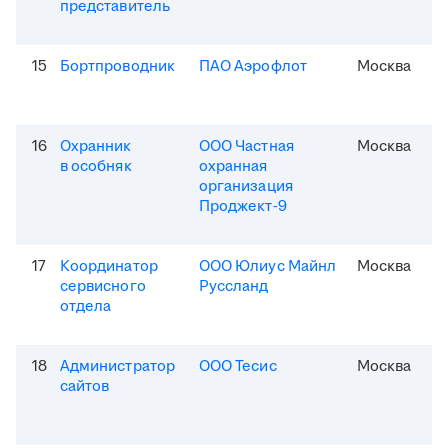
представитель
15
Бортпроводник
ПАО Аэрофлот
Москва
16
Охранник
ООО Частная
Москва
в особняк
охранная
организация
Проджект-9
17
Координатор
ООО Юлиус Майнл
Москва
сервисного
Руссланд
отдела
18
Администратор
ООО Тесис
Москва
сайтов