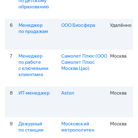
по детскому
образованию
6
Менеджер
ООО Биосфера
Удалённо
по продажам
7
Менеджер
Самолет Плюс (ООО
Москва
по работе
Самолет Плюс
с ключевыми
Москва Цао)
клиентами
8
ИТ-менеджер
Aston
Москва
9
Дежурный
Московский
Москва
по станции
метрополитен