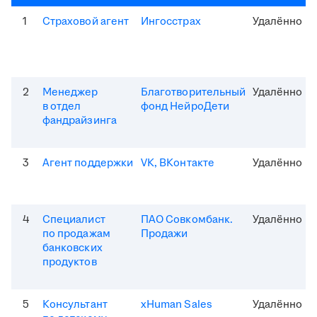
1
Страховой агент
Ингосстрах
Удалённо
2
Менеджер
Благотворительный
Удалённо
в отдел
фонд НейроДети
фандрайзинга
3
Агент поддержки
VK, ВКонтакте
Удалённо
4
Специалист
ПАО Совкомбанк.
Удалённо
по продажам
Продажи
банковских
продуктов
5
Консультант
xHuman Sales
Удалённо