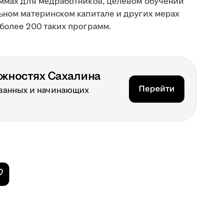
аммах для медработников, целевом обучении
льном материнском капитале и других мерах
более 200 таких программ.
ожностях Сахалина
Перейти
ванных и начинающих