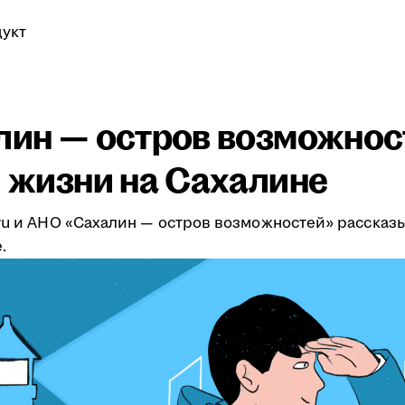
укт
алин — остров возможнос
и жизни на Сахалине
.ru и АНО «Сахалин — остров возможностей» рассказ
.