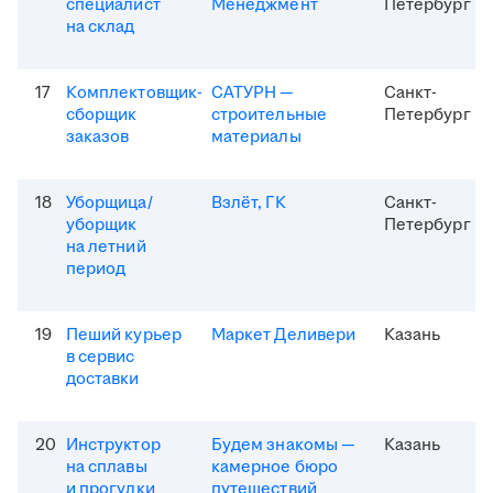
специалист
Менеджмент
Петербург
на склад
17
Комплектовщик-
САТУРН —
Санкт-
сборщик
строительные
Петербург
заказов
материалы
18
Уборщица/
Взлёт, ГК
Санкт-
уборщик
Петербург
на летний
период
19
Пеший курьер
Маркет Деливери
Казань
в сервис
доставки
20
Инструктор
Будем знакомы —
Казань
на сплавы
камерное бюро
и прогулки
путешествий