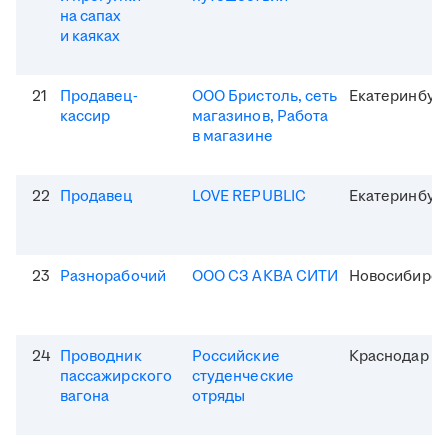
на сапах
и каяках
21
Продавец-
ООО Бристоль, сеть
Екатеринбур
кассир
магазинов, Работа
в магазине
22
Продавец
LOVE REPUBLIC
Екатеринбур
23
Разнорабочий
ООО СЗ АКВА СИТИ
Новосибирск
24
Проводник
Российские
Краснодар
пассажирского
студенческие
вагона
отряды