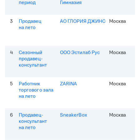
период
Гимназия
3
Продавец
АО ГЛОРИЯ ДЖИНС
Москва
на лето
4
Сезонный
ООО Эстилаб Рус
Москва
продавец-
консультант
5
Работник
ZARINA
Москва
торгового зала
на лето
6
Продавец-
SneakerBox
Москва
консультант
на лето