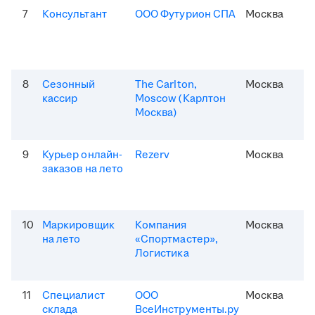
7
Консультант
ООО Футурион СПА
Москва
8
Сезонный
The Carlton,
Москва
кассир
Moscow (Карлтон
Москва)
9
Курьер онлайн-
Rezerv
Москва
заказов на лето
10
Маркировщик
Компания
Москва
на лето
«Спортмастер»,
Логистика
11
Специалист
ООО
Москва
склада
ВсеИнструменты.ру