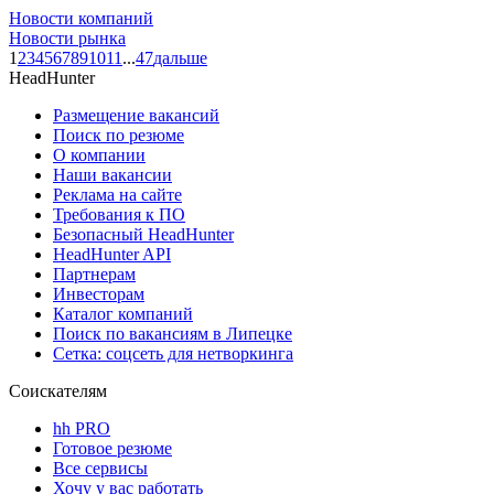
Новости компаний
Новости рынка
1
2
3
4
5
6
7
8
9
10
11
...
47
дальше
HeadHunter
Размещение вакансий
Поиск по резюме
О компании
Наши вакансии
Реклама на сайте
Требования к ПО
Безопасный HeadHunter
HeadHunter API
Партнерам
Инвесторам
Каталог компаний
Поиск по вакансиям в Липецке
Сетка: соцсеть для нетворкинга
Соискателям
hh PRO
Готовое резюме
Все сервисы
Хочу у вас работать