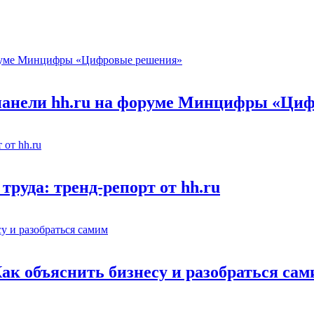
 панели hh.ru на форуме Минцифры «Ци
труда: тренд-репорт от hh.ru
Как объяснить бизнесу и разобраться са