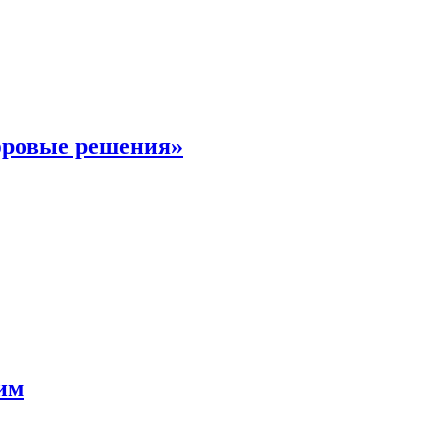
фровые решения»
мим