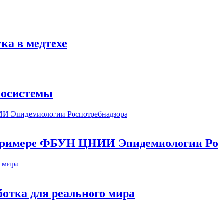
ка в медтехе
косистемы
а примере ФБУН ЦНИИ Эпидемиологии Ро
ботка для реального мира