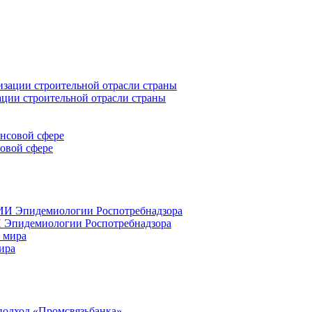
ации строительной отрасли страны
совой сфере
 Эпидемиологии Роспотребнадзора
ира