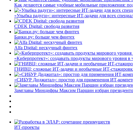
Как делаются самые удобные мобильные приложения: по
«Улыбка радуги»: интересные ИТ-задачи для всех специа
CDEK Digital: свобода развития
Банки.ру: больше чем финтех
Alfa Digital: нескучный финтех
«Киберпротект»: создавать продукты мирового уровня в
ГНИВЦ: сложные ИТ‑задачи и необычные ИТ‑стажировк
«СИБУР Диджитал»: простор для применения ИТ-компе
Замглавы Минцифры Максим Паршин избран президенто
ИТ-проекты