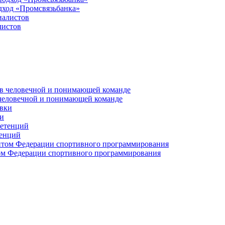
дход «Промсвязьбанка»
листов
 человечной и понимающей команде
и
тенций
м Федерации спортивного программирования