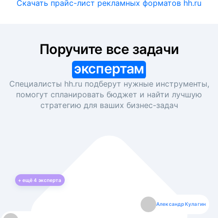
Скачать прайс-лист рекламных форматов hh.ru
Поручите все задачи
экспертам
Специалисты hh.ru подберут нужные инструменты,
помогут спланировать бюджет и найти лучшую
стратегию для ваших
бизнес-задач
+ ещё
4
эксперта
Екатерина Лазаренко
Александр Кулагин
Даниил Макаров
Борис Кашко
Юлия Изоитко