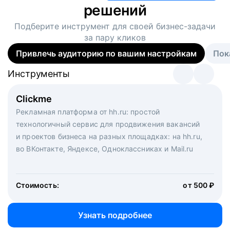
решений
Подберите инструмент для своей
бизнес-задачи
за пару кликов
Привлечь аудиторию по вашим настройкам
Пок
Инструменты
Инструменты
Инструменты
Виртуальный рекрутер
Clickme
Вакансия дня
Массовый подбор под ключ. Решите, сколько
Рекламная платформа от hh.ru: простой
Рекламный формат для вакансий на главной странице
кандидатов и когда вам нужно, и за дело возьмутся
технологичный сервис для продвижения вакансий
hh.ru. Увеличивает количество откликов
маркетологи, рекрутеры и проектные менеджеры
и проектов бизнеса на разных площадках: на hh.ru,
hh.ru с целым набором digital-инструментов
во ВКонтакте, Яндексе, Одноклассниках и Mail.ru
Стоимость:
от 200 000 ₽
Узнать подробнее
Стоимость:
от 500 ₽
Узнать подробнее
Узнать подробнее