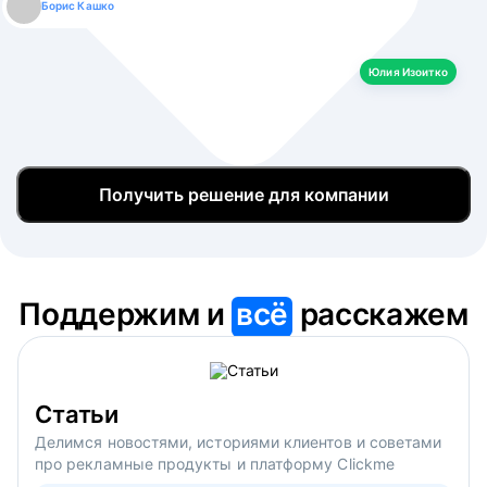
Борис Кашко
Юлия Изоитко
Александр Кулагин
Даниил Макаров
Екатерина Лазаренко
Юлия Изоитко
Получить решение для компании
Поддержим и
всё
расскажем
Статьи
Делимся новостями, историями клиентов и советами
про рекламные продукты и платформу Clickme