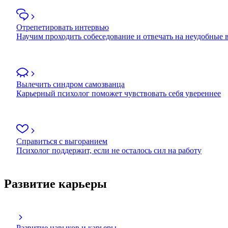
Отрепетировать интервью
Научим проходить собеседование и отвечать на неудобные
Вылечить синдром самозванца
Карьерный психолог поможет чувствовать себя увереннее
Справиться с выгоранием
Психолог поддержит, если не осталось сил на работу
Развитие карьеры
Развитие навыков и карьеры