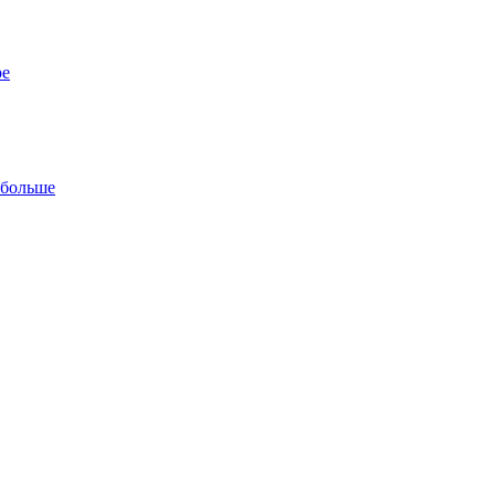
ре
 больше