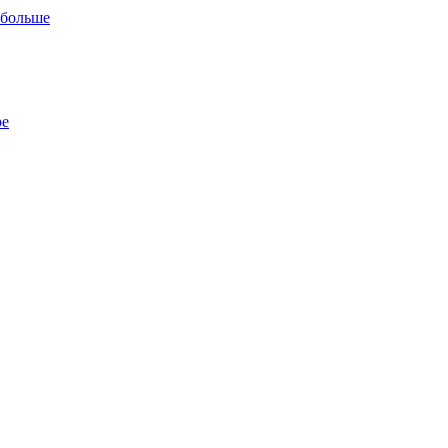
 больше
ре