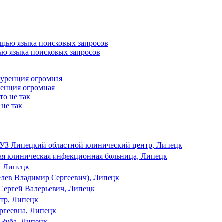
ью языка поисковых запросов
ренция огромная
 не так
УЗ Липецкий областной клинический центр, Липецк
ая клиническая инфекционная больница, Липецк
 Липецк
лев Владимир Сергеевич), Липецк
Сергей Валерьевич, Липецк
тр, Липецк
ргеевна, Липецк
 Зуба, Липецк