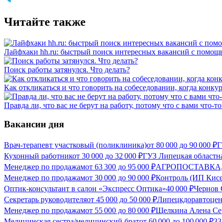
Читайте также
Лайфхаки hh.ru: быстрый поиск интересных вакансий с помощ
Поиск работы затянулся. Что делать?
Как откликаться и что говорить на собеседовании, когда конку
Правда ли, что вас не берут на работу, потому что с вами что-то
Вакансии дня
Врач-терапевт участковый (поликлиника)
от
80 000
до
90 000
₽
Г
Кухонный работник
от
30 000
до
32 000
₽
ГУЗ Липецкая областн
Менеджер по продажам
от
63 300
до
95 000
₽
АГРОПОСТАВКА,
Менеджер по продажам
от
30 000
до
90 000
₽
Контроль (ИП Кисе
Оптик-консультант в салон «Экспресс Оптика»
40 000
₽
Чернов 
Секретарь руководителя
от
45 000
до
50 000
₽
Липецкдоравтоцен
Менеджер по продажам
от
55 000
до
80 000
₽
Щелкина Алена Се
Медицинская сестра/медицинский брат
от
60 000
до
100 000
₽
33