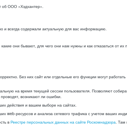
ет об ООО «Хэдхантер».
но и всегда содержали актуальную для вас информацию.
акие они бывают, для чего они нам нужны и как отказаться от их 
рректно. Без них сайт или отдельные его функции могут работат
альную на время текущей сессии пользователя. Позволяют собира
 проводят, возникают ли ошибки.
их действия и вашем выборе на сайтах.
х web-ресурсов и анализа сетевого трафика с учетом ваших инд
есть в
Реестре персональных данных на сайте Роскомнадзора
. Там