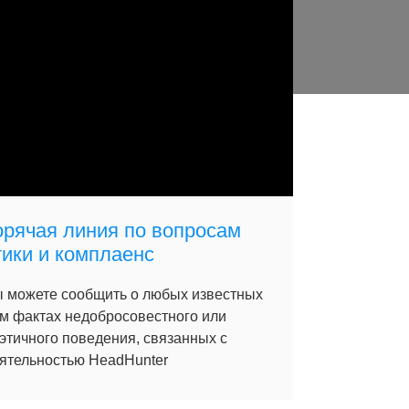
орячая линия по вопросам
тики и комплаенс
 можете сообщить о любых известных
м фактах недобросовестного или
этичного поведения, связанных с
ятельностью HeadHunter