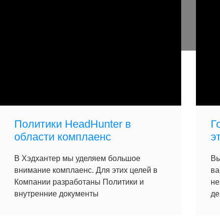
Политики HeadHunter в
Г
области комплаенс
э
В Хэдхантер мы уделяем большое
Вы
внимание комплаенс. Для этих целей в
ва
Компании разработаны Политики и
не
внутренние документы
де