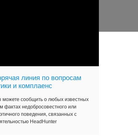
орячая линия по вопросам
тики и комплаенс
 можете сообщить о любых известных
м фактах недобросовестного или
этичного поведения, связанных с
ятельностью HeadHunter