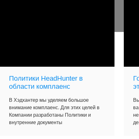
Политики HeadHunter в
Г
области комплаенс
э
В Хэдхантер мы уделяем большое
Вы
внимание комплаенс. Для этих целей в
ва
Компании разработаны Политики и
не
внутренние документы
де